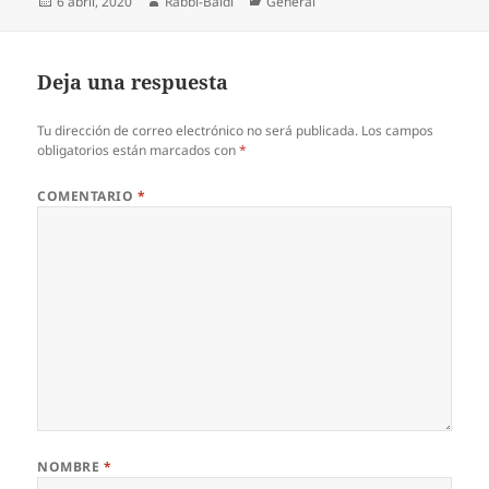
Publicado
Autor
Categorías
6 abril, 2020
Rabbi-Baldi
General
el
Deja una respuesta
Tu dirección de correo electrónico no será publicada.
Los campos
obligatorios están marcados con
*
COMENTARIO
*
NOMBRE
*