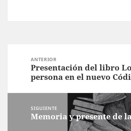
Navegación
de
ANTERIOR
Presentación del libro L
entradas
Entrada
persona en el nuevo Códi
anterior:
SIGUIENTE
Memoria y presente de la
Entrada
siguiente: