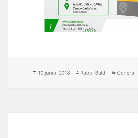
Publicado
Autor
Categorí
10 junio, 2018
Rabbi-Baldi
General
el