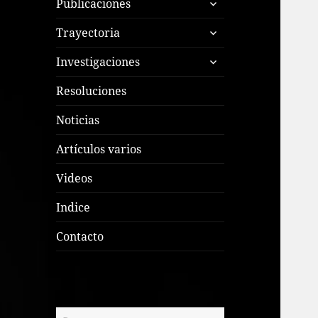
Publicaciones
el
expande
menú
Trayectoria
el
inferior
expande
menú
Investigaciones
el
inferior
menú
Resoluciones
inferior
Noticias
Artículos varios
Videos
Indice
Contacto
Buscar: