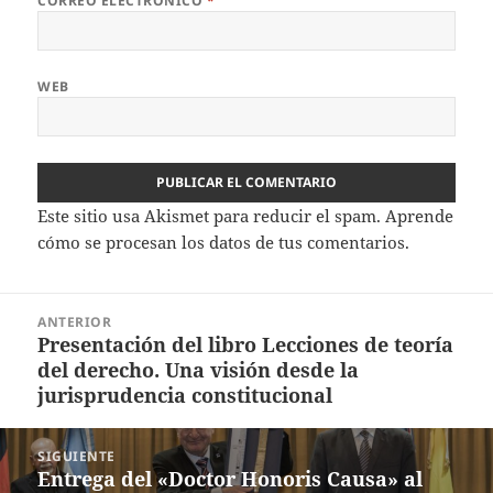
CORREO ELECTRÓNICO
*
WEB
Este sitio usa Akismet para reducir el spam.
Aprende
cómo se procesan los datos de tus comentarios.
Navegación
ANTERIOR
de
Presentación del libro Lecciones de teoría
Entrada
entradas
del derecho. Una visión desde la
anterior:
jurisprudencia constitucional
SIGUIENTE
Entrega del «Doctor Honoris Causa» al
Entrada