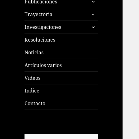
Publicaciones
el
expande
menú
Trayectoria
el
inferior
expande
menú
Investigaciones
el
inferior
menú
Resoluciones
inferior
Noticias
Artículos varios
Videos
Indice
Contacto
Buscar: