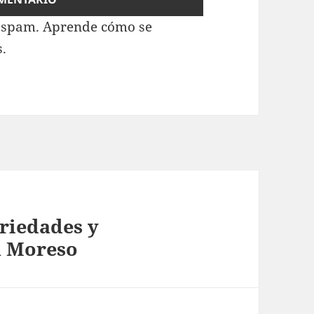
l spam.
Aprende cómo se
s.
riedades y
n Moreso