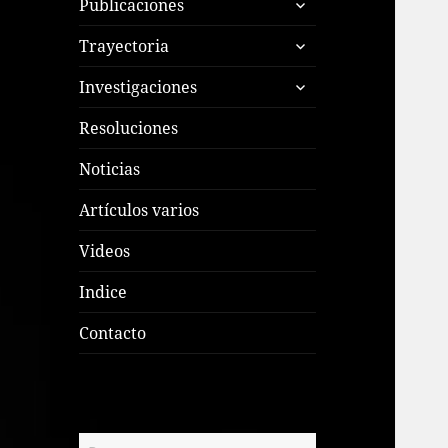
Publicaciones
el
expande
menú
Trayectoria
el
inferior
expande
menú
Investigaciones
el
inferior
menú
Resoluciones
inferior
Noticias
Artículos varios
Videos
Indice
Contacto
Buscar: