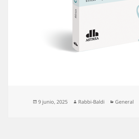
Publicado
Autor
Categoría
9 junio, 2025
Rabbi-Baldi
General
el