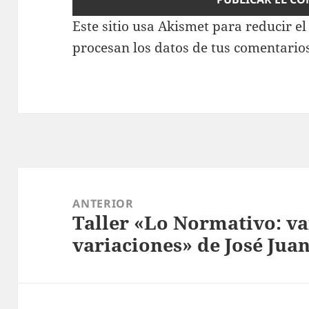
Este sitio usa Akismet para reducir e
procesan los datos de tus comentario
Navegación
de
ANTERIOR
Taller «Lo Normativo: va
entradas
Entrada
variaciones» de José Jua
anterior: